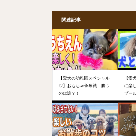
関連記事
【愛犬の幼稚園スペシャル
【愛
♡】おもちゃ争奪戦！勝つ
に楽
のは誰？！
プー