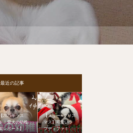
最近の記事
【2025年ラス
【メリー⭐️クリス
ト！愛犬の幼稚
マス】可愛いラ
園レポート】今
ブディファミリ