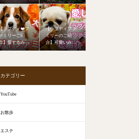
年もたくさんの
ーご紹介❤️
子達が幼稚園デ
ビューしました
🥰
【ラブディ❤️フ
【ラブディファ
ァミリーご紹
ミリーのご紹
介】愛するみん
介】可愛いみん
なの笑顔をお届
なのお姿を見て
けします！
癒されて下さい
🥰
カテゴリー
YouTube
お散歩
エステ