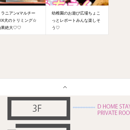
メラニアンxマルチー
幼稚園のお遊び広場ちょこ
IX犬のトリミング☆
っとレポートみんな楽しそ
効果絶大♡♡
う♡