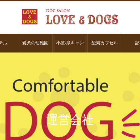
テル
愛犬の幼稚園
小笹/糸キャン
酸素カプセル
記
運営会社