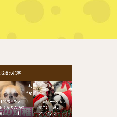
最近の記事
【2025年ラス
【メリー⭐️クリス
ト！愛犬の幼稚
マス】可愛いラ
園レポート】今
ブディファミリ