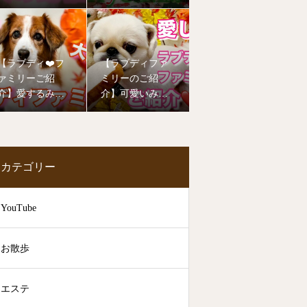
年もたくさんの
ーご紹介❤️
子達が幼稚園デ
ビューしました
🥰
【ラブディ❤️フ
【ラブディファ
ァミリーご紹
ミリーのご紹
介】愛するみん
介】可愛いみん
なの笑顔をお届
なのお姿を見て
けします！
癒されて下さい
🥰
カテゴリー
YouTube
お散歩
エステ