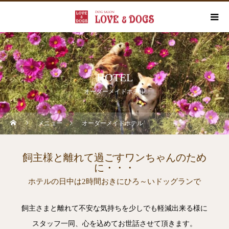
HOTEL
オーダーメイドホテル
メニュー
オーダーメイドホテル
飼主様と離れて過ごすワンちゃんのため
に・・・
ホテルの日中は2時間おきにひろ～いドッグランで
飼主さまと離れて不安な気持ちを少しでも軽減出来る様に
スタッフ一同、心を込めてお世話させて頂きます。