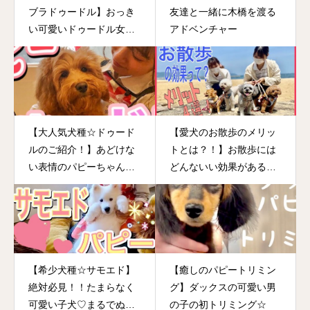
ブラドゥードル】おっき
友達と一緒に木橋を渡る
い可愛いドゥードル女子
アドベンチャー
のトリミングダイアリー
♡
【大人気犬種☆ドゥード
【愛犬のお散歩のメリッ
ルのご紹介！】あどけな
トとは？！】お散歩には
い表情のパピーちゃんの
どんないい効果があるの
シャンプーシーンは必
か？！知ればお散歩に行
見！！
きたくなる？！
【希少犬種☆サモエド】
【癒しのパピートリミン
絶対必見！！たまらなく
グ】ダックスの可愛い男
可愛い子犬♡まるでぬい
の子の初トリミング☆