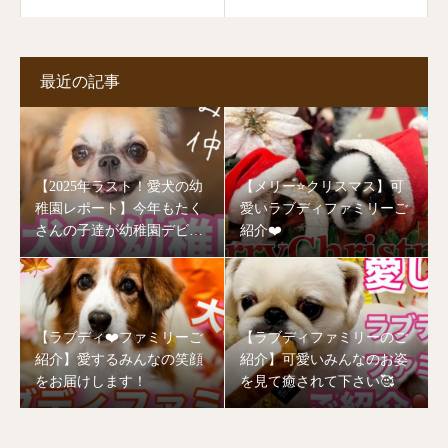
ぐるみ♡
最近の記事
【2025年ラスト！愛犬の幼
【メリー⭐️クリスマス】可
稚園レポート】今年もたく
愛いラブディファミリーご
さんの子達が幼稚園デビュ
紹介❤️
ーしました🥰
【ラブディ❤️ファミリーご
【ラブディファミリーのご
紹介】愛するみんなの笑顔
紹介】可愛いみんなのお姿
をお届けします！
を見て癒されて下さい🥰