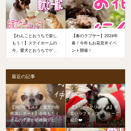
【わんことおうちで楽し
【春のラブサー】2024年
もう！】ステイホームの
春！今年もお花見🌸イベ
今。愛犬とおうちでゲー
ント開催！
ムして楽しましょう！信
頼関係も深まっていいこ
とづくめ♡ですよ！
最近の記事
【2025年ラスト！愛犬の幼
【メリー⭐️クリスマス】可
稚園レポート】今年もたく
愛いラブディファミリーご
さんの子達が幼稚園デビュ
紹介❤️
ーしました🥰