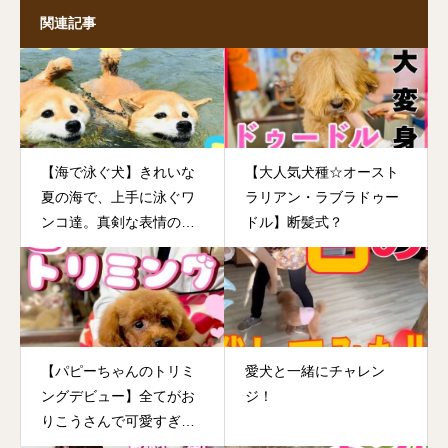
関連記事
【海で泳ぐ犬】きれいな
【大人気犬種☆オースト
夏の海で、上手に泳ぐワ
ラリアン・ラブラドゥー
ンコ達。真剣な表情のワ
ドル】断髪式？
ンちゃんがとっても可愛
いです！スゴ技を披露し
てくれる子も！？
【パピーちゃんのトリミ
愛犬と一緒にチャレン
ングデビュー】全てがお
ジ！
りこうさんで可愛すぎる
♡