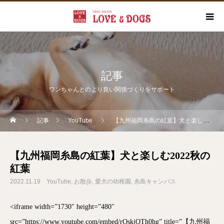
記事
ワンちゃんとのより良い関係づくりをサポート
記事
YouTube
【九州福岡糸島の紅葉】犬と楽しむ2022秋の紅葉
【九州福岡糸島の紅葉】犬と楽しむ2022秋の
紅葉
2022.11.19
YouTube
お散歩
愛犬の幼稚園
糸島キャンパス
<iframe width=”1730″ height=”480″
src=”https://www.youtube.com/embed/rOskjQTh0hg” title=”【九州福