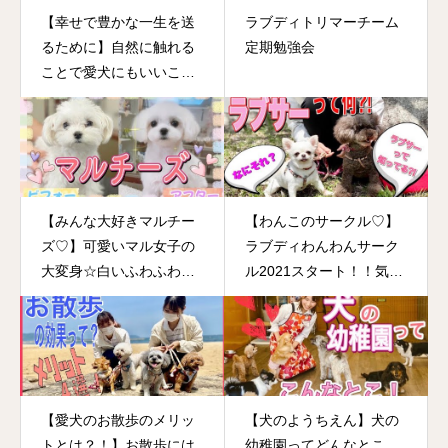
【幸せで豊かな一生を送
ラブディトリマーチーム
るために】自然に触れる
定期勉強会
ことで愛犬にもいいこと
たくさんです！
【みんな大好きマルチー
【わんこのサークル♡】
ズ♡】可愛いマル女子の
ラブディわんわんサーク
大変身☆白いふわふわは
ル2021スタート！！気軽
癒しレベル最強！！
に参加できる楽しいサー
クル作りました♡
【愛犬のお散歩のメリッ
【犬のようちえん】犬の
トとは？！】お散歩には
幼稚園ってどんなとこ