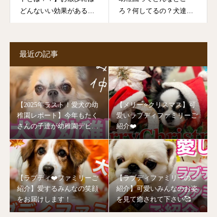
どんないい効果があるの
ろ？何してるの？犬達が
か？！知ればお散歩に行
楽しむ姿を大公開！！
きたくなる？！
最近の記事
【2025年ラスト！愛犬の幼
【メリー⭐️クリスマス】可
稚園レポート】今年もたく
愛いラブディファミリーご
さんの子達が幼稚園デビュ
紹介❤️
ーしました🥰
【ラブディ❤️ファミリーご
【ラブディファミリーのご
紹介】愛するみんなの笑顔
紹介】可愛いみんなのお姿
をお届けします！
を見て癒されて下さい🥰