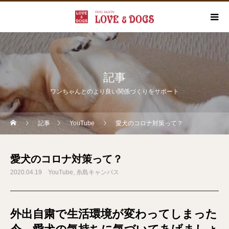
記事
ワンちゃんとのより良い関係づくりをサポート
記事
YouTube
愛犬のコロナ対策って？
愛犬のコロナ対策って？
2020.04.19
YouTube
糸島キャンパス
外出自粛で生活環境が変わってしまった