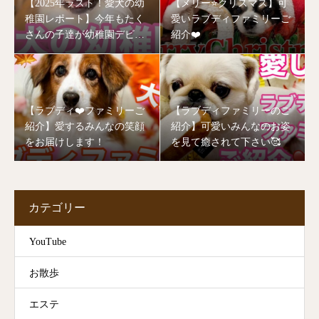
【2025年ラスト！愛犬の幼
【メリー⭐️クリスマス】可
稚園レポート】今年もたく
愛いラブディファミリーご
さんの子達が幼稚園デビュ
紹介❤️
ーしました🥰
【ラブディ❤️ファミリーご
【ラブディファミリーのご
紹介】愛するみんなの笑顔
紹介】可愛いみんなのお姿
をお届けします！
を見て癒されて下さい🥰
カテゴリー
YouTube
お散歩
エステ