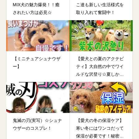
MIX犬の魅力爆発！！癒
こ達も新しい生活様式を
されたい方は必見☆
取り入れて奮闘中！
【ミニチュアシュナウザ
【愛犬との夏のアクテビ
ー】
ティ】大自然の中でワイ
ルドな沢登り☆夏しかで
きない体験です！！
鬼滅の刃(実写）☆シュナ
【愛犬の冬の保湿ケア】
ウザーのコスプレ！
寒い冬にはワンコだって
保湿が必要です！秘密の