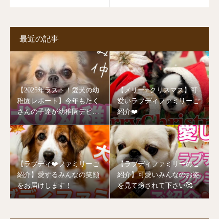
アイテムの公開です☆
最近の記事
【2025年ラスト！愛犬の幼
【メリー⭐️クリスマス】可
稚園レポート】今年もたく
愛いラブディファミリーご
さんの子達が幼稚園デビュ
紹介❤️
ーしました🥰
【ラブディ❤️ファミリーご
【ラブディファミリーのご
紹介】愛するみんなの笑顔
紹介】可愛いみんなのお姿
をお届けします！
を見て癒されて下さい🥰