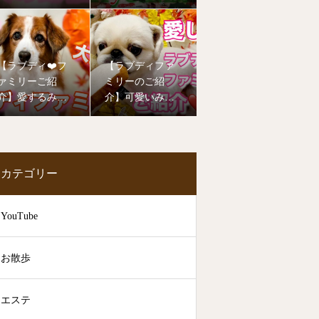
年もたくさんの
ーご紹介❤️
子達が幼稚園デ
ビューしました
🥰
【ラブディ❤️フ
【ラブディファ
ァミリーご紹
ミリーのご紹
介】愛するみん
介】可愛いみん
なの笑顔をお届
なのお姿を見て
けします！
癒されて下さい
🥰
カテゴリー
YouTube
お散歩
エステ