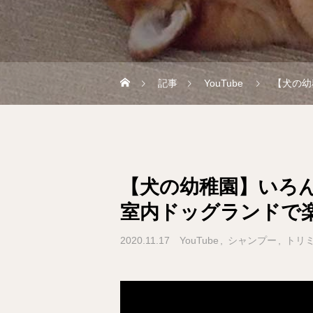
記事
YouTube
【犬の幼
【犬の幼稚園】いろ
室内ドッグランドで
2020.11.17
YouTube
シャンプー
トリ