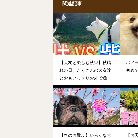
関連記事
【犬友と楽しむ秋♡】秋晴
ポメ
れの日、たくさんの犬友達
初めて
とおもいっきりお外で遊ぶ
わんこ達。コスモス畑での
お散歩も楽しそう♬
【春のお散歩】いろんな犬
【お