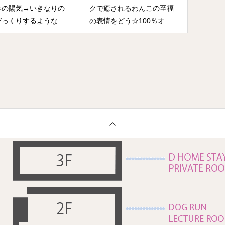
春の陽気→いきなりの
クで癒されるわんこの至福
びっくりするような目
の表情をどう☆100％オー
るしいお天気です
ガニックで安全安心の高級
・・ワンコさんは元気
エステ♡
！！