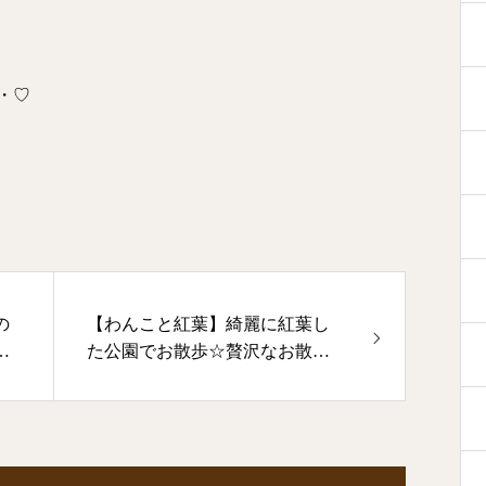
・♡
の
【わんこと紅葉】綺麗に紅葉し
♬
た公園でお散歩☆贅沢なお散歩
全
時間をご覧ください♡