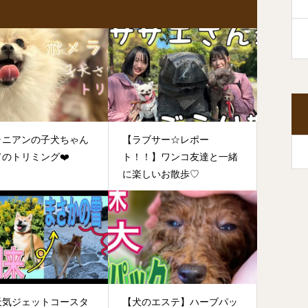
ラニアンの子犬ちゃん
【ラブサー☆レポー
のトリミング❤️
ト！！】ワンコ友達と一緒
に楽しいお散歩♡
天気ジェットコースタ
【犬のエステ】ハーブパッ