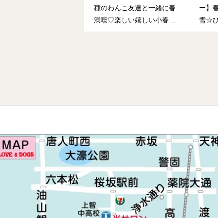
種のわんこ友達と一緒に春
ー】
満喫♡楽しい嬉しい小春日
雪☆
和の1日♬
まぐ
が・
です