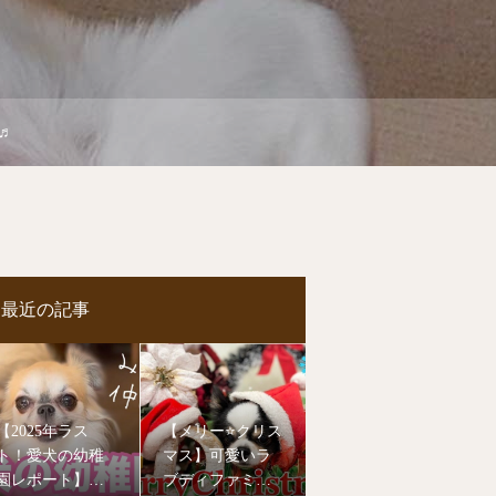
♬
最近の記事
【2025年ラス
【メリー⭐️クリス
ト！愛犬の幼稚
マス】可愛いラ
園レポート】今
ブディファミリ