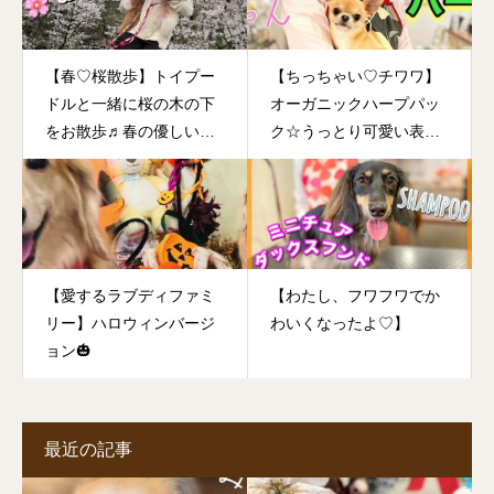
【春♡桜散歩】トイプー
【ちっちゃい♡チワワ】
ドルと一緒に桜の木の下
オーガニックハープパッ
をお散歩♬春の優しい日
ク☆うっとり可愛い表情
差しの中でゆっくりお散
に癒されます！
歩を楽しむ♡
【愛するラブディファミ
【わたし、フワフワでか
リー】ハロウィンバージ
わいくなったよ♡】
ョン🎃
最近の記事