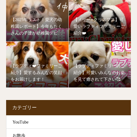
【2025年ラスト！愛犬の幼
【メリー⭐️クリスマス】可
稚園レポート】今年もたく
愛いラブディファミリーご
さんの子達が幼稚園デビュ
紹介❤️
ーしました🥰
【ラブディ❤️ファミリーご
【ラブディファミリーのご
紹介】愛するみんなの笑顔
紹介】可愛いみんなのお姿
をお届けします！
を見て癒されて下さい🥰
カテゴリー
YouTube
お散歩