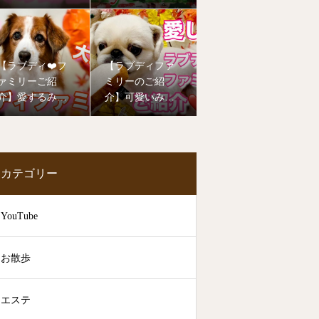
年もたくさんの
ーご紹介❤️
子達が幼稚園デ
ビューしました
🥰
【ラブディ❤️フ
【ラブディファ
ァミリーご紹
ミリーのご紹
介】愛するみん
介】可愛いみん
なの笑顔をお届
なのお姿を見て
けします！
癒されて下さい
🥰
カテゴリー
YouTube
お散歩
エステ