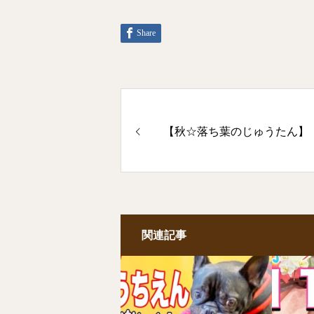
Share
【秋☆落ち葉のじゅうたん】
関連記事