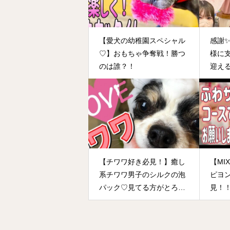
【愛犬の幼稚園スペシャル
感謝
♡】おもちゃ争奪戦！勝つ
様に
のは誰？！
迎え
【チワワ好き必見！】癒し
【MI
系チワワ男子のシルクの泡
ピヨ
パック♡見てる方がとろ～
見！
んと優しい気持ちになって
しまう動画です！！