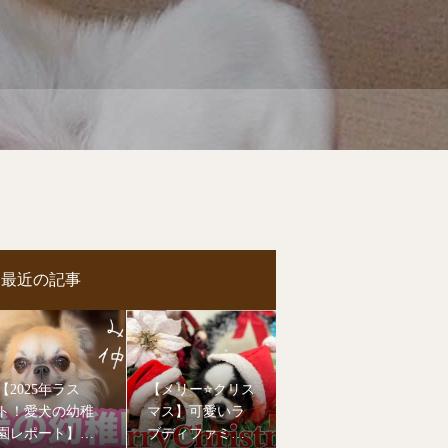
最近の記事
【2025年ラス
【メリー⭐️クリス
ト！愛犬の幼稚
マス】可愛いラ
園レポート】今
ブディファミリ