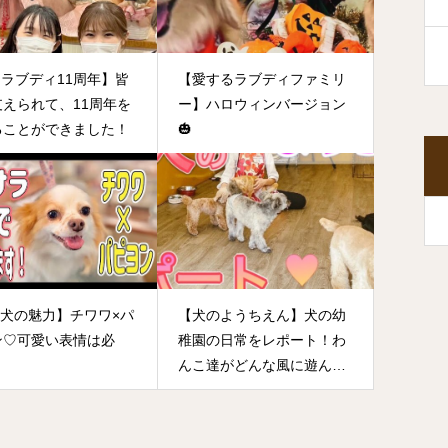
✨ラブディ11周年】皆
【愛するラブディファミリ
支えられて、11周年を
ー】ハロウィンバージョン
ることができました！
🎃
X犬の魅力】チワワ×パ
【犬のようちえん】犬の幼
ン♡可愛い表情は必
稚園の日常をレポート！わ
！
んこ達がどんな風に遊んで
るのか？！