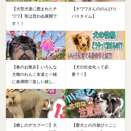
【大型犬達に囲まれたチ
【チワワさんののんびり
ワワ】実は思わぬ展開で
バスタイム】
す！！
【春のお散歩】いろんな
【犬の社会化って必
犬種のわんこ友達と一緒
要？！】
に春満喫♡楽しい嬉しい
小春日和の1日♬
【癒しのデカプー♡】大
【愛犬との川遊び☆ここ