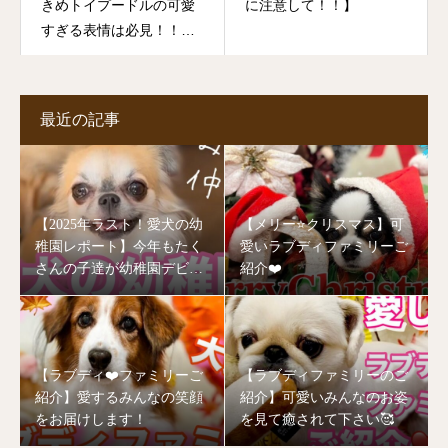
きめトイプードルの可愛
に注意して！！】
すぎる表情は必見！！マ
イクロバブル浴で気持ち
良過ぎて寝落ち？！？
最近の記事
【2025年ラスト！愛犬の幼
【メリー⭐️クリスマス】可
稚園レポート】今年もたく
愛いラブディファミリーご
さんの子達が幼稚園デビュ
紹介❤️
ーしました🥰
【ラブディ❤️ファミリーご
【ラブディファミリーのご
紹介】愛するみんなの笑顔
紹介】可愛いみんなのお姿
をお届けします！
を見て癒されて下さい🥰