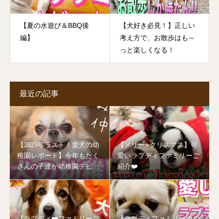
【夏の水遊び＆BBQ後
【犬好き必見！】正しい
編】
考え方で、お散歩はも～
っと楽しくなる！
最近の記事
【2025年ラスト！愛犬の幼
【メリー⭐️クリスマス】可
稚園レポート】今年もたく
愛いラブディファミリーご
さんの子達が幼稚園デビュ
紹介❤️
ーしました🥰
【ラブディ❤️ファミリーご
【ラブディファミリーのご