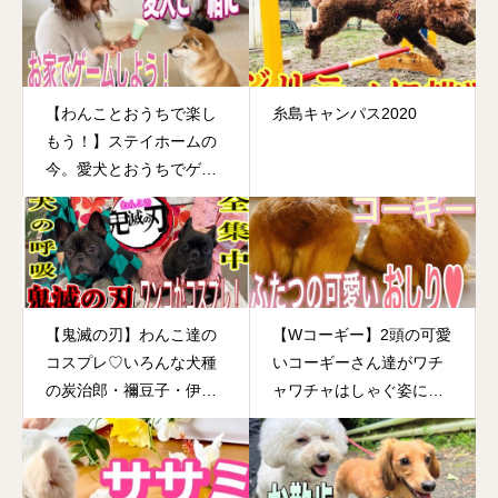
【わんことおうちで楽し
糸島キャンパス2020
もう！】ステイホームの
今。愛犬とおうちでゲー
ムして楽しましょう！信
頼関係も深まっていいこ
とづくめ♡ですよ！
【鬼滅の刃】わんこ達の
【Wコーギー】2頭の可愛
コスプレ♡いろんな犬種
いコーギーさん達がワチ
の炭治郎・禰豆子・伊之
ャワチャはしゃぐ姿に癒
助が可愛い表情を見せて
されて下さい♡コーギー
くれます！
好きの方は必見！！