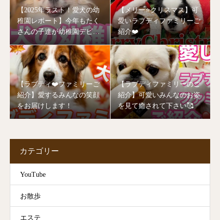
【2025年ラスト！愛犬の幼
【メリー⭐️クリスマス】可
稚園レポート】今年もたく
愛いラブディファミリーご
さんの子達が幼稚園デビュ
紹介❤️
ーしました🥰
【ラブディ❤️ファミリーご
【ラブディファミリーのご
紹介】愛するみんなの笑顔
紹介】可愛いみんなのお姿
をお届けします！
を見て癒されて下さい🥰
カテゴリー
YouTube
お散歩
エステ