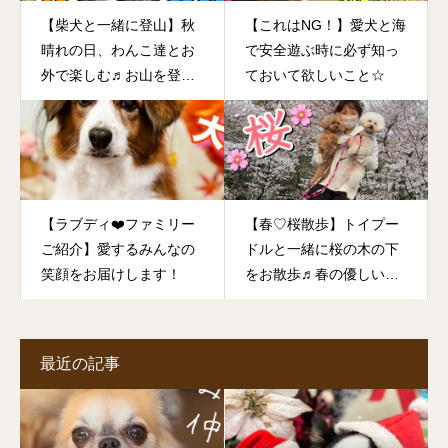
【柴犬と一緒に登山】秋
【これはNG！】愛犬と海
晴れの日、わんこ達とお
で安全遊ぶ時に必ず知っ
外で楽しむ♬お山を登っ
ておいて欲しいこと☆
たり、芝生の上を全力疾
走したり・・・
【ラブディ❤️ファミリー
【春♡桜散歩】トイプー
ご紹介】愛するみんなの
ドルと一緒に桜の木の下
笑顔をお届けします！
をお散歩♬春の優しい日
差しの中でゆっくりお散
歩を楽しむ♡
最近の記事