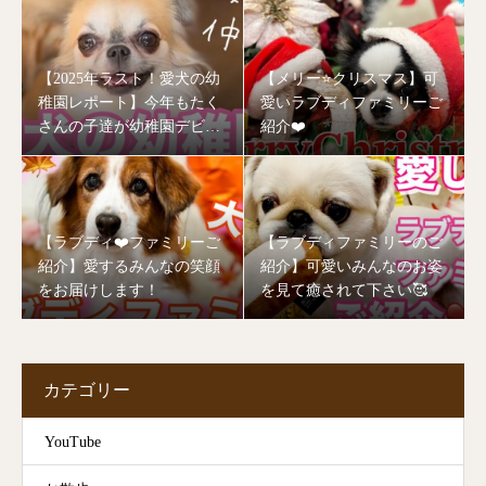
【2025年ラスト！愛犬の幼
【メリー⭐️クリスマス】可
稚園レポート】今年もたく
愛いラブディファミリーご
さんの子達が幼稚園デビュ
紹介❤️
ーしました🥰
【ラブディ❤️ファミリーご
【ラブディファミリーのご
紹介】愛するみんなの笑顔
紹介】可愛いみんなのお姿
をお届けします！
を見て癒されて下さい🥰
カテゴリー
YouTube