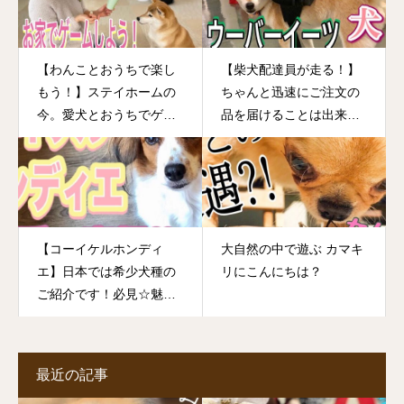
【わんことおうちで楽し
【柴犬配達員が走る！】
もう！】ステイホームの
ちゃんと迅速にご注文の
今。愛犬とおうちでゲー
品を届けることは出来る
ムして楽しましょう！信
のか？！ウーバーイーツ
頼関係も深まっていいこ
で注文されたものを柴犬
とづくめ♡ですよ！
配達員がお届け！
【コーイケルホンディ
大自然の中で遊ぶ カマキ
エ】日本では希少犬種の
リにこんにちは？
ご紹介です！必見☆魅力
あふれる可愛い犬種で
す。
最近の記事