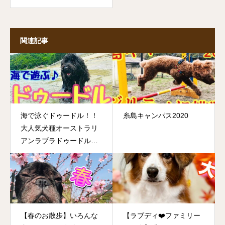
関連記事
海で泳ぐドゥードル！！
糸島キャンパス2020
大人気犬種オーストラリ
アンラブラドゥードルの
ハルちゃんが夏の海でダ
イナミックに遊ぶ♡大型
犬さんの存在感が素敵で
す！
【春のお散歩】いろんな
【ラブディ❤️ファミリー