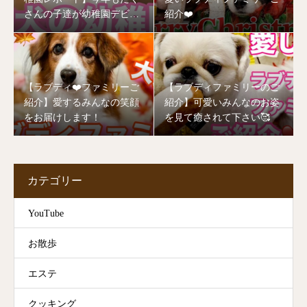
さんの子達が幼稚園デビュ
紹介❤️
ーしました🥰
【ラブディ❤️ファミリーご
【ラブディファミリーのご
紹介】愛するみんなの笑顔
紹介】可愛いみんなのお姿
をお届けします！
を見て癒されて下さい🥰
カテゴリー
YouTube
お散歩
エステ
クッキング