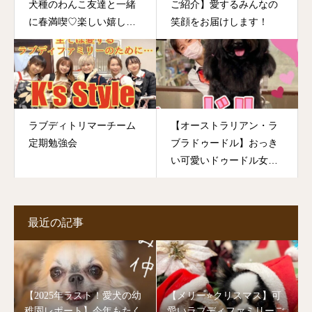
犬種のわんこ友達と一緒
ご紹介】愛するみんなの
に春満喫♡楽しい嬉しい
笑顔をお届けします！
小春日和の1日♬
ラブディトリマーチーム
【オーストラリアン・ラ
定期勉強会
ブラドゥードル】おっき
い可愛いドゥードル女子
のトリミングダイアリー
♡
最近の記事
【2025年ラスト！愛犬の幼
【メリー⭐️クリスマス】可
稚園レポート】今年もたく
愛いラブディファミリーご