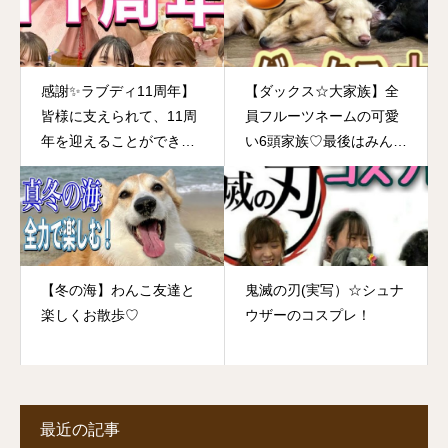
感謝✨ラブディ11周年】
【ダックス☆大家族】全
皆様に支えられて、11周
員フルーツネームの可愛
年を迎えることができま
い6頭家族♡最後はみんな
した！
寝ちゃって。。。癒し効
果最大の動画です！！
【冬の海】わんこ友達と
鬼滅の刃(実写）☆シュナ
楽しくお散歩♡
ウザーのコスプレ！
最近の記事