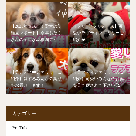
【2025年ラスト！愛犬の幼
【メリー⭐️クリスマス】可
稚園レポート】今年もたく
愛いラブディファミリーご
さんの子達が幼稚園デビュ
紹介❤️
ーしました🥰
【ラブディ❤️ファミリーご
【ラブディファミリーのご
紹介】愛するみんなの笑顔
紹介】可愛いみんなのお姿
をお届けします！
を見て癒されて下さい🥰
カテゴリー
YouTube