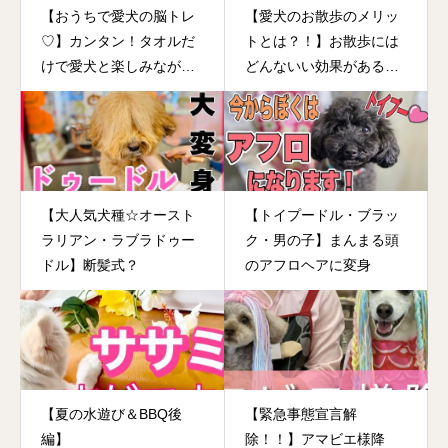
【おうちで愛犬の脳トレ
【愛犬のお散歩のメリッ
♡】カンタン！タオルだ
トとは？！】お散歩には
けで愛犬と楽しみながら
どんないい効果があるの
脳トレしてみましょう
か？！知ればお散歩に行
きたくなる？！
【大人気犬種☆オースト
【トイプードル・ブラッ
ラリアン・ラブラドゥー
ク・男の子】まんまる頭
ドル】断髪式？
のアフロヘアに変身
【夏の水遊び＆BBQ後
【緊急事態宣言解
編】
除！！】アマビエ様降