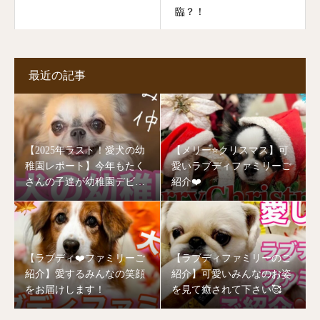
臨？！
最近の記事
【2025年ラスト！愛犬の幼
【メリー⭐️クリスマス】可
稚園レポート】今年もたく
愛いラブディファミリーご
さんの子達が幼稚園デビュ
紹介❤️
ーしました🥰
【ラブディ❤️ファミリーご
【ラブディファミリーのご
紹介】愛するみんなの笑顔
紹介】可愛いみんなのお姿
をお届けします！
を見て癒されて下さい🥰