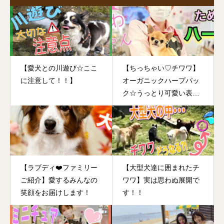
【愛犬との川遊び☆ここ
【ちっちゃい♡チワワ】
に注意して！！】
オーガニックハープパッ
ク☆うっとり可愛い表情
に癒されます！
【ラブディ❤️ファミリー
【大型犬達に囲まれたチ
ご紹介】愛するみんなの
ワワ】実は思わぬ展開で
笑顔をお届けします！
す！！