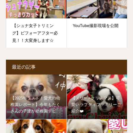
【シュナ女子トリミン
YouTube撮影現場を公開
グ】ビフォーアフター必
見！！大変身します☆
最近の記事
【2025年ラスト！愛犬の幼
【メリー⭐️クリスマス】可
稚園レポート】今年もたく
愛いラブディファミリーご
さんの子達が幼稚園デビュ
紹介❤️
ーしました🥰