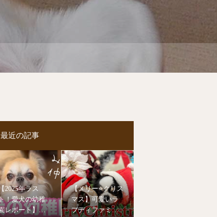
最近の記事
【2025年ラス
【メリー⭐️クリス
ト！愛犬の幼稚
マス】可愛いラ
園レポート】今
ブディファミリ