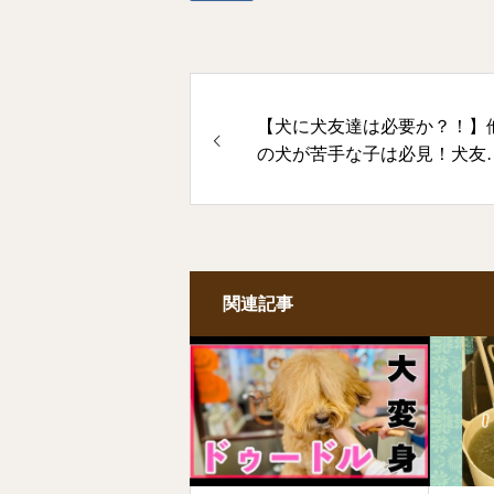
【犬に犬友達は必要か？！】
の犬が苦手な子は必見！犬友
存在って？！
関連記事