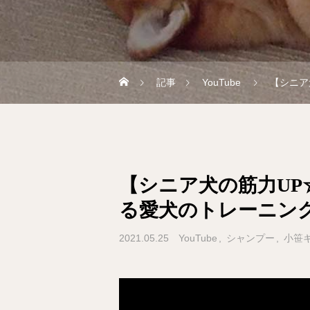
記事
YouTube
【シニア
【シニア犬の筋力U
る愛犬のトレーニン
2021.05.25
YouTube
シャンプー
小笹