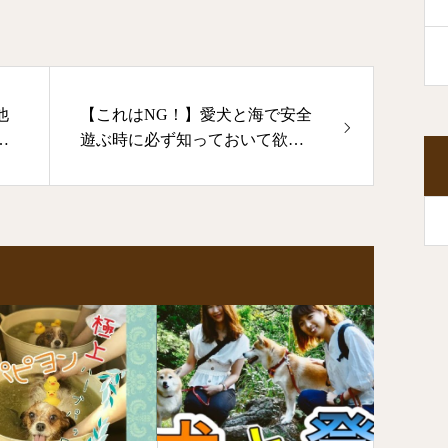
他
【これはNG！】愛犬と海で安全
の
遊ぶ時に必ず知っておいて欲し
いこと☆