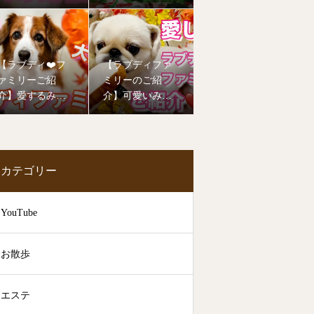
年もたくさんの
ーご紹介❤️
子達が幼稚園デ
ビューしました
🥰
【ラブディ❤️フ
【ラブディファ
ァミリーご紹
ミリーのご紹
介】愛するみん
介】可愛いみん
なの笑顔をお届
なのお姿を見て
けします！
癒されて下さい
🥰
カテゴリー
YouTube
お散歩
エステ