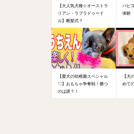
【大人気犬種☆オーストラ
パピ
リアン・ラブラドゥード
体験
ル】断髪式？
【愛犬の幼稚園スペシャル
【犬
♡】おもちゃ争奪戦！勝つ
めて
のは誰？！