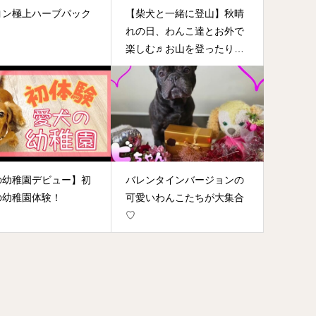
ヨン極上ハーブパック
【柴犬と一緒に登山】秋晴
れの日、わんこ達とお外で
楽しむ♬お山を登ったり、
芝生の上を全力疾走した
り・・・
の幼稚園デビュー】初
バレンタインバージョンの
の幼稚園体験！
可愛いわんこたちが大集合
♡