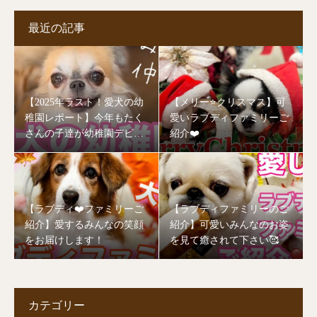
最近の記事
【2025年ラスト！愛犬の幼
【メリー⭐️クリスマス】可
稚園レポート】今年もたく
愛いラブディファミリーご
さんの子達が幼稚園デビュ
紹介❤️
ーしました🥰
【ラブディ❤️ファミリーご
【ラブディファミリーのご
紹介】愛するみんなの笑顔
紹介】可愛いみんなのお姿
をお届けします！
を見て癒されて下さい🥰
カテゴリー