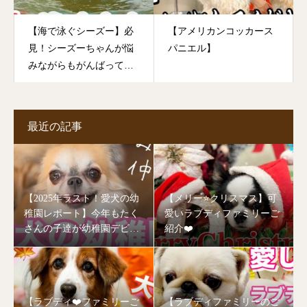
【海で泳ぐシーズー】必
【アメリカンコッカース
見！シーズーちゃんが悩
パニエル】
みながらもがんばって泳
いでいます！
最近の記事
【2025年ラスト！愛犬の幼
【メリー⭐️クリスマス】可
稚園レポート】今年もたく
愛いラブディファミリーご
さんの子達が幼稚園デビュ
紹介❤️
ーしました🥰
【ラブディ❤️ファミリーご
【ラブディファミリーのご