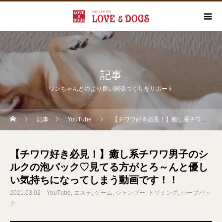
記事
ワンちゃんとのより良い関係づくりをサポート
記事
YouTube
【チワワ好き必見！】癒し系チワワ男子のシルクの泡パック♡見てる方がとろ～んと優しい気持ちになってしまう動画です！！
【チワワ好き必見！】癒し系チワワ男子のシ
ルクの泡パック♡見てる方がとろ～んと優し
い気持ちになってしまう動画です！！
2021.03.02
YouTube
エステ
ゲーム
シャンプー
トリミング
ハーブパッ
ク