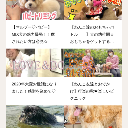
【マルプー♡パピー】
【わんこ達のおもちゃバ
MIX犬の魅力爆発！！癒
トル！！】犬の幼稚園☆
されたい方は必見☆
おもちゃをゲットするの
はどのコだ～？！わんこ
達は必死！見てる方はち
ょっと笑っちゃいます♡
2020年大変お世話になり
【わんこ友達とおでか
ました！感謝を込めて♡
け】行楽の秋🍁楽しいピ
クニック