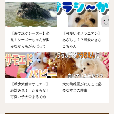
【海で泳ぐシーズー】必
【可愛いポメラニアン】
見！シーズーちゃんが悩
あざらし？？可愛いきな
みながらもがんばって泳
こちゃん
いでいます！
【希少犬種☆サモエド】
犬の幼稚園がわんこに必
絶対必見！！たまらなく
要な本当の理由
可愛い子犬♡まるでぬい
ぐるみ♡