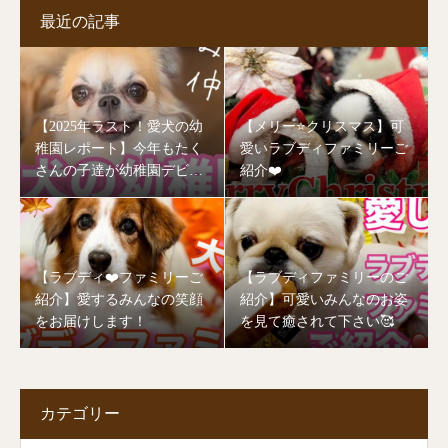
最近の記事
【2025年ラスト！愛犬の幼
【メリー⭐️クリスマス】可
稚園レポート】今年もたく
愛いラブディファミリーご
さんの子達が幼稚園デビュ
紹介❤️
ーしました🥰
【ラブディ❤️ファミリーご
【ラブディファミリーのご
紹介】愛するみんなの笑顔
紹介】可愛いみんなのお姿
をお届けします！
を見て癒されて下さい🥰
カテゴリー