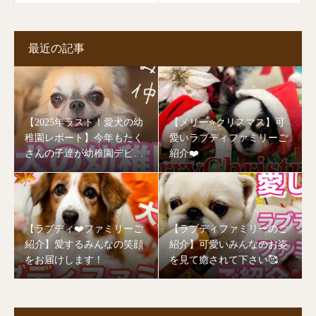
最近の記事
【2025年ラスト！愛犬の幼
【メリー⭐️クリスマス】可
稚園レポート】今年もたく
愛いラブディファミリーご
さんの子達が幼稚園デビュ
紹介❤️
ーしました🥰
【ラブディ❤️ファミリーご
【ラブディファミリーのご
紹介】愛するみんなの笑顔
紹介】可愛いみんなのお姿
をお届けします！
を見て癒されて下さい🥰