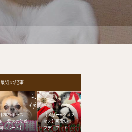
最近の記事
【2025年ラス
【メリー⭐️クリス
ト！愛犬の幼稚
マス】可愛いラ
園レポート】今
ブディファミリ