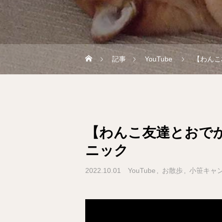
記事
YouTube
【わんこ
【わんこ友達とおでか
ニック
2022.10.01
YouTube
お散歩
小笹キャ