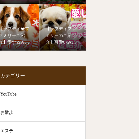
年もたくさんの
ーご紹介❤️
子達が幼稚園デ
ビューしました
🥰
【ラブディ❤️フ
【ラブディファ
ァミリーご紹
ミリーのご紹
介】愛するみん
介】可愛いみん
なの笑顔をお届
なのお姿を見て
けします！
癒されて下さい
🥰
カテゴリー
YouTube
お散歩
エステ