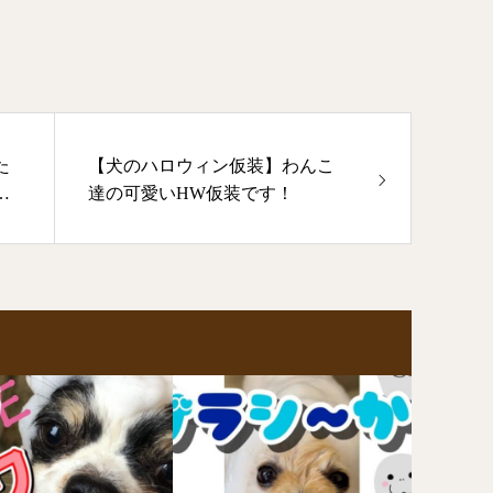
た
【犬のハロウィン仮装】わんこ
グ
達の可愛いHW仮装です！