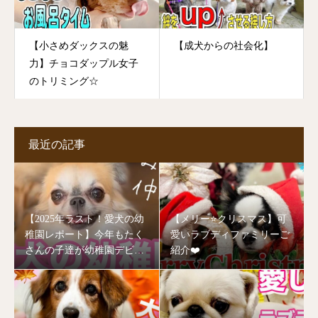
【小さめダックスの魅
【成犬からの社会化】
力】チョコダップル女子
のトリミング☆
最近の記事
【2025年ラスト！愛犬の幼
【メリー⭐️クリスマス】可
稚園レポート】今年もたく
愛いラブディファミリーご
さんの子達が幼稚園デビュ
紹介❤️
ーしました🥰