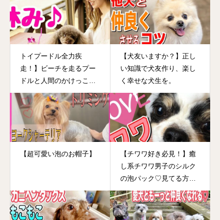
トイプードル全力疾
【犬友いますか？】正し
走！】ビーチを走るプー
い知識で犬友作り、楽し
ドルと人間のかけっこ！
く幸せな犬生を。
どっちが勝つの？！？
【超可愛い泡のお帽子】
【チワワ好き必見！】癒
し系チワワ男子のシルク
の泡パック♡見てる方が
とろ～んと優しい気持ち
になってしまう動画で
す！！