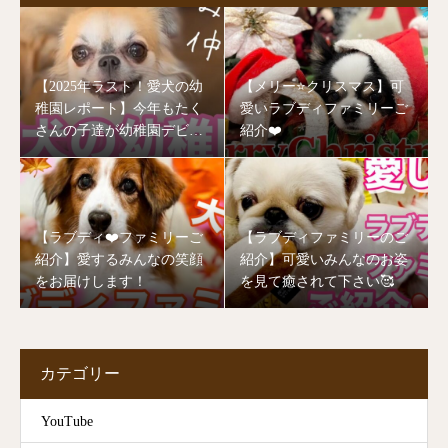
【2025年ラスト！愛犬の幼
【メリー⭐️クリスマス】可
稚園レポート】今年もたく
愛いラブディファミリーご
さんの子達が幼稚園デビュ
紹介❤️
ーしました🥰
【ラブディ❤️ファミリーご
【ラブディファミリーのご
紹介】愛するみんなの笑顔
紹介】可愛いみんなのお姿
をお届けします！
を見て癒されて下さい🥰
カテゴリー
YouTube