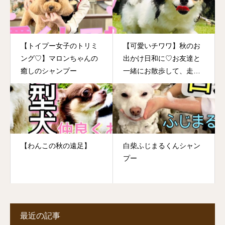
【トイプー女子のトリミ
【可愛いチワワ】秋のお
ング♡】マロンちゃんの
出かけ日和に♡お友達と
癒しのシャンプー
一緒にお散歩して、走っ
て笑って1日満喫コース
【わんこの秋の遠足】
白柴ふじまるくんシャン
プー
最近の記事