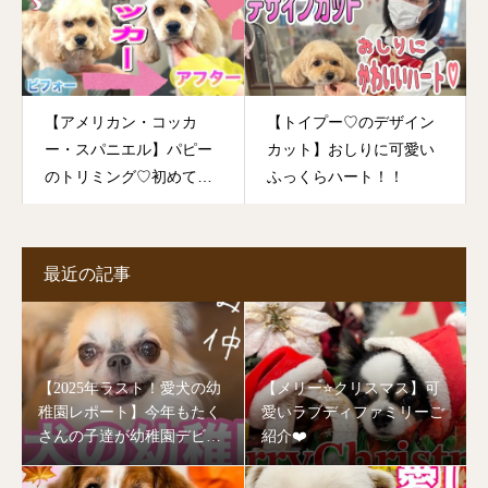
【アメリカン・コッカ
【トイプー♡のデザイン
ー・スパニエル】パピー
カット】おしりに可愛い
のトリミング♡初めての
ふっくらハート！！
カットで可愛く変身！！
おりこうさんにできたか
な？！
最近の記事
【2025年ラスト！愛犬の幼
【メリー⭐️クリスマス】可
稚園レポート】今年もたく
愛いラブディファミリーご
さんの子達が幼稚園デビュ
紹介❤️
ーしました🥰