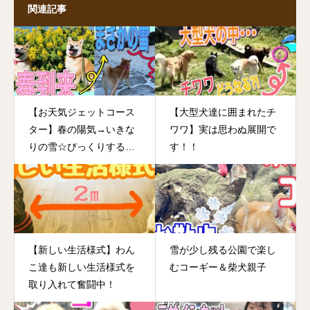
関連記事
【お天気ジェットコース
【大型犬達に囲まれたチ
ター】春の陽気→いきな
ワワ】実は思わぬ展開で
りの雪☆びっくりするよ
す！！
うな目まぐるしいお天気
ですが・・・ワンコさん
は元気です！！
【新しい生活様式】わん
雪が少し残る公園で楽し
こ達も新しい生活様式を
むコーギー＆柴犬親子
取り入れて奮闘中！