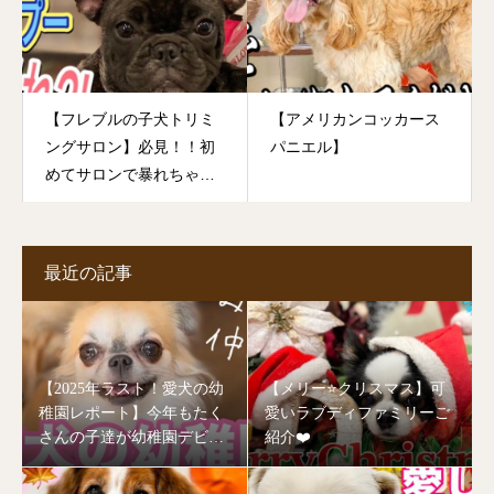
【フレブルの子犬トリミ
【アメリカンコッカース
ングサロン】必見！！初
パニエル】
めてサロンで暴れちゃう
フレブルのパピーちゃん
の可愛い姿♡どうなっち
ゃった？！
最近の記事
【2025年ラスト！愛犬の幼
【メリー⭐️クリスマス】可
稚園レポート】今年もたく
愛いラブディファミリーご
さんの子達が幼稚園デビュ
紹介❤️
ーしました🥰