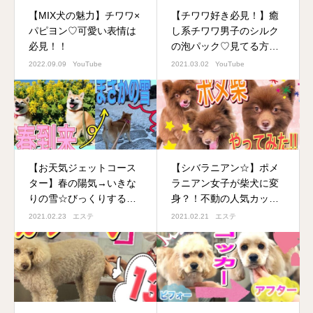
【MIX犬の魅力】チワワ×
【チワワ好き必見！】癒
パピヨン♡可愛い表情は
し系チワワ男子のシルク
必見！！
の泡パック♡見てる方が
とろ～んと優しい気持ち
2022.09.09
YouTube
2021.03.02
YouTube
になってしまう動画で
す！！
【お天気ジェットコース
【シバラニアン☆】ポメ
ター】春の陽気→いきな
ラニアン女子が柴犬に変
りの雪☆びっくりするよ
身？！不動の人気カット
うな目まぐるしいお天気
柴犬スタイルになっちゃ
2021.02.23
エステ
2021.02.21
エステ
ですが・・・ワンコさん
った♡
は元気です！！