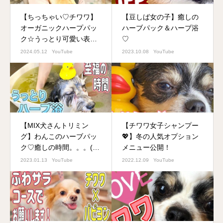
【ちっちゃい♡チワワ】
【豆しば女の子】癒しの
オーガニックハープパッ
ハーブパック＆ハーブ浴
ク☆うっとり可愛い表情
♡
に癒されます！
2024.05.12
YouTube
2023.10.08
YouTube
【MIX犬さんトリミン
【チワワ女子シャンプー
グ】わんこのハーブパッ
💖】冬の人気オプション
ク♡癒しの時間。。。(
メニュー公開！
´▽｀)
2023.01.13
YouTube
2022.12.09
YouTube