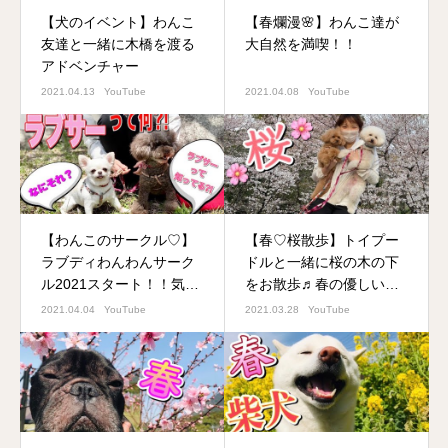
【犬のイベント】わんこ
【春爛漫🌸】わんこ達が
友達と一緒に木橋を渡る
大自然を満喫！！
アドベンチャー
2021.04.13
YouTube
2021.04.08
YouTube
【わんこのサークル♡】
【春♡桜散歩】トイプー
ラブディわんわんサーク
ドルと一緒に桜の木の下
ル2021スタート！！気軽
をお散歩♬春の優しい日
に参加できる楽しいサー
差しの中でゆっくりお散
2021.04.04
YouTube
2021.03.28
YouTube
クル作りました♡
歩を楽しむ♡