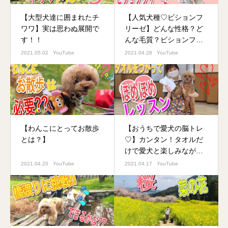
【大型犬達に囲まれたチ
【人気犬種♡ビションフ
ワワ】実は思わぬ展開で
リーゼ】どんな性格？ど
す！！
んな毛質？ビションフリ
ーゼのことを知りたい！
2021.05.02
YouTube
2021.04.28
YouTube
【わんこにとってお散歩
【おうちで愛犬の脳トレ
とは？】
♡】カンタン！タオルだ
けで愛犬と楽しみながら
脳トレしてみましょう
2021.04.20
YouTube
2021.04.17
YouTube