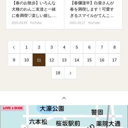
【春のお散歩】いろんな
【春爛漫🌸】白柴さんが
犬種のわんこ友達と一緒
春を満喫します！可愛す
に春満喫♡楽しい嬉しい
ぎるスマイルがてんこ盛
小春日和の1日♬
り♡菜の花♬梅♬つくし
2021.03.20
YouTube
2021.03.17
YouTube
♬桜♬なんでもあるよ～
♬
1
2
3
4
5
6
7
8
9
10
11
12
13
14
15
16
17
18