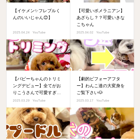
【イケメン✨フレブルく
【可愛いポメラニアン】
んのいいじゃん😊】
あざらし？？可愛いきな
こちゃん
2025.04.24
YouTube
2025.04.02
YouTube
【パピーちゃんのトリミ
【劇的ビフォーアフタ
ングデビュー】全てがお
ー】わんこ達の大変身を
りこうさんで可愛すぎる
ご覧下さい🐶
♡
2025.03.29
YouTube
2025.03.17
YouTube