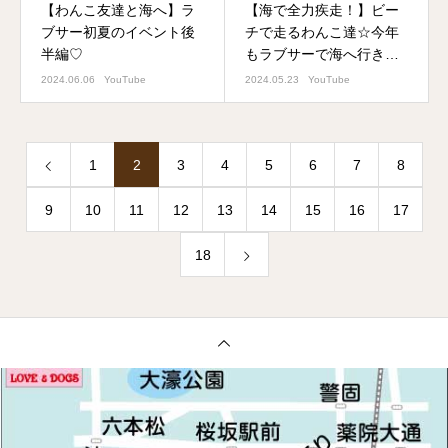
【わんこ友達と海へ】ラ
【海で全力疾走！】ビー
ブサー初夏のイベント後
チで走るわんこ達☆今年
半編♡
もラブサーで海へ行きま
した！
2024.06.06
YouTube
2024.05.23
YouTube
1
2
3
4
5
6
7
8
9
10
11
12
13
14
15
16
17
18