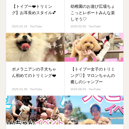
【トイプー❤️トリミン
幼稚園のお遊び広場ちょ
グ】お耳長めスタイル💕
こっとレポートみんな楽
しそう♡
2025.02.24
YouTube
2025.02.05
YouTube
ポメラニアンの子犬ちゃ
【トイプー女子のトリミ
ん初めてのトリミング❤️
ング♡】マロンちゃんの
癒しのシャンプー
2025.01.30
YouTube
2024.08.03
YouTube